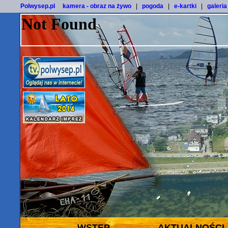
Polwysep.pl
kamera - obraz na żywo
|
pogoda
|
e-kartki
|
galeria
WSTĘP
AKTUALNOŚCI