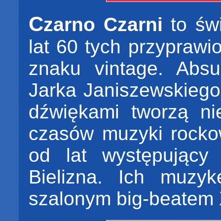
C
zarno Czarni
to św
lat 60 tych przypraw
znaku vintage. Absu
Jarka Janiszewskiego
dźwiękami tworzą ni
czasów muzyki rocko
od lat występujący
Bielizna. Ich muzy
szalonym big-beatem 