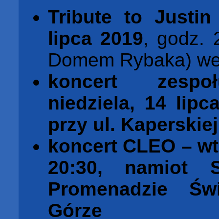
Tribute to Justin
lipca 2019
, godz. 
Domem Rybaka) w
koncert zespoł
niedziela,
14 lipc
przy ul. Kaperskie
koncert CLEO
– wt
20:30, namiot S
Promenadzie Ś
Górze