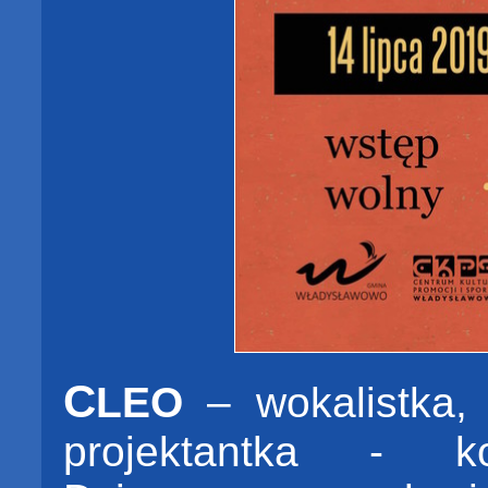
C
LEO
– wokalistka, 
projektantka - ko