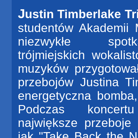
J
ustin Timberlake Tr
studentów Akademii
niezwykłe spotk
trójmiejskich wokalis
muzyków przygotował
przebojów Justina Ti
energetyczna bomba,
Podczas koncertu
największe przeboje 
jak "Take Back the N