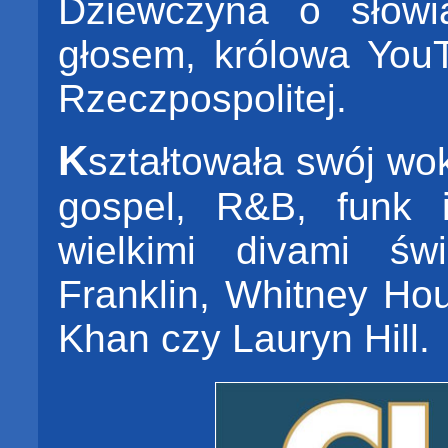
Dziewczyna o słowi
głosem, królowa You
Rzeczpospolitej.
K
ształtowała swój wo
gospel, R&B, funk i
wielkimi divami św
Franklin, Whitney Hou
Khan czy Lauryn Hill.