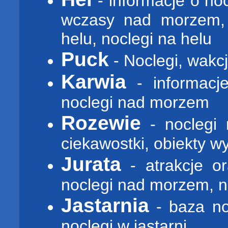
- informacje o noc
wczasy nad morzem, 
helu, noclegi na helu
Puck
- Noclegi, wak
Karwia
- informacj
noclegi nad morzem
Rozewie
- noclegi 
ciekawostki, obiekty 
Jurata
- atrakcje or
noclegi nad morzem, no
Jastarnia
- baza no
noclegi w jastarni