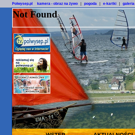
Polwysep.pl
kamera - obraz na żywo
|
pogoda
|
e-kartki
|
galeria
WSTĘP
AKTUALNOŚCI