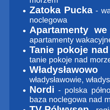
morzem
Zatoka Pucka
- wa
noclegowa
Apartamenty we
apartamenty wakacyjn
Tanie pokoje na
tanie pokoje nad morz
Władysławowo 
władysławowie, władys
Nordi
- polska półno
baza noclegowa nad 
TV Pólwysep