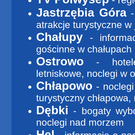
- reg
Jastrzębia Góra
-
atrakcje turystyczne w 
Chałupy
- informa
gościnne w chałupach
Ostrowo
- hotele
letniskowe, noclegi w 
Chłapowo
- noclegi
turystyczny chłapowa, 
Dębki
- bogaty wybó
noclegi nad morzem
Hel