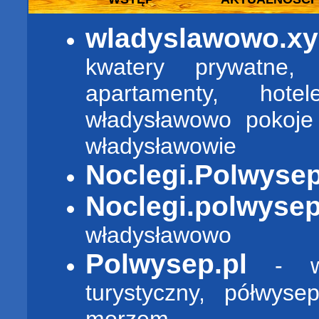
wladyslawowo.xy
kwatery prywatne, 
apartamenty, hot
władysławowo pokoje
władysławowie
Noclegi.Polwysep
Noclegi.polwyse
władysławowo
Polwysep.pl
- wa
turystyczny, półwyse