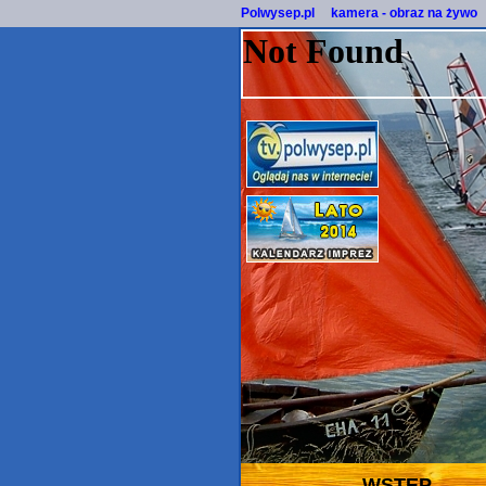
Polwysep.pl
kamera - obraz na żywo
WSTĘP