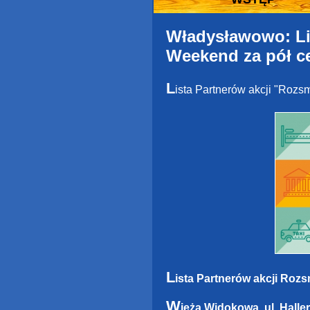
Władysławowo: Lis
Weekend za pół c
L
ista Partnerów akcji "Rozs
L
ista Partnerów akcji Roz
W
ieża Widokowa, ul. Hall