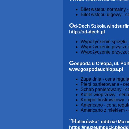
Bilet wstępu normalny - 
Bilet wstępu ulgowy - ce
O
d-Dech Szkoła windsurfi
http://od-dech.pl
Wypożyczenie sprzętu - 
Wypożyczenie przyczepy 
Wypożyczenie przyczepy 
G
ospoda u Chłopa, ul. Po
www.gospodauchlopa.pl
Zupa dnia - cena regular
Pierś panierowana - cena
Schab panierowany - cen
Kotlet wieprzowy - cena 
Kompot truskawkowy - ce
Americano - cena regular
Americano z mlekiem - ce
"H
allerówka" oddział Muz
https://muzeumpuck.pl/oddz