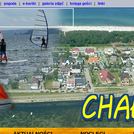
|
pogoda
|
e-kartki
|
galeria zdjęć
|
księga gości
|
linki
AKTUALNOŚCI
NOCLEGI