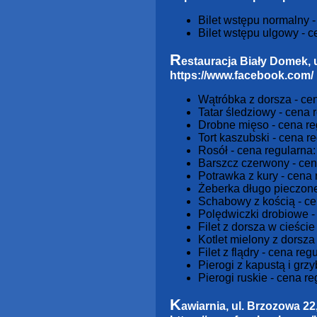
Bilet wstępu normalny - 
Bilet wstępu ulgowy - ce
R
estauracja Biały Domek, 
https://www.facebook.com/
Wątróbka z dorsza - cena
Tatar śledziowy - cena r
Drobne mięso - cena reg
Tort kaszubski - cena re
Rosół - cena regularna: 
Barszcz czerwony - cena
Potrawka z kury - cena r
Żeberka długo pieczone 
Schabowy z kością - cen
Polędwiczki drobiowe - 
Filet z dorsza w cieście
Kotlet mielony z dorsza
Filet z flądry - cena reg
Pierogi z kapustą i grzy
Pierogi ruskie - cena re
K
awiarnia, ul. Brzozowa 2