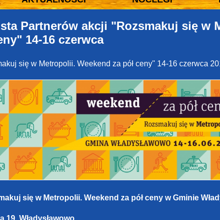
ta Partnerów akcji "Rozsmakuj się w M
eny" 14-16 czerwca
makuj się w Metropolii. Weekend za pół ceny" 14-16 czerwca 2
smakuj się w Metropolii. Weekend za pół ceny w Gminie Wła
era 19, Władysławowo