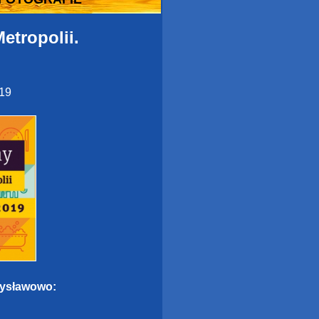
etropolii.
019
dysławowo: