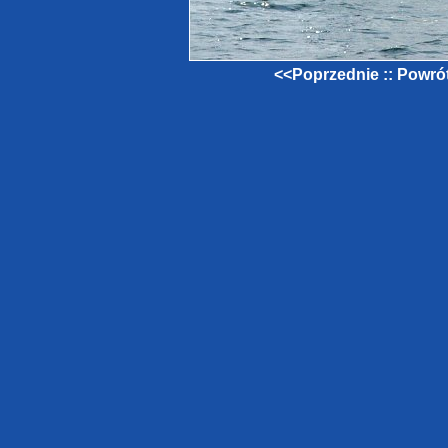
<<Poprzednie
::
Powrót 