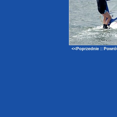
<<Poprzednie
::
Powrót 