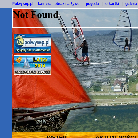
Polwysep.pl
kamera - obraz na żywo
|
pogoda
|
e-kartki
|
galeria
WSTĘP
AKTUALNOŚCI