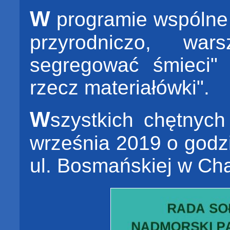
W
programie wspólne 
przyrodniczo, war
segregować śmieci" 
rzecz materiałówki".
W
szystkich chętnyc
września 2019 o godzi
ul. Bosmańskiej w Ch