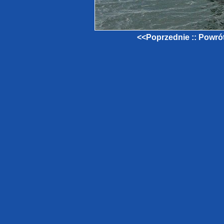
<<Poprzednie
::
Powrót 