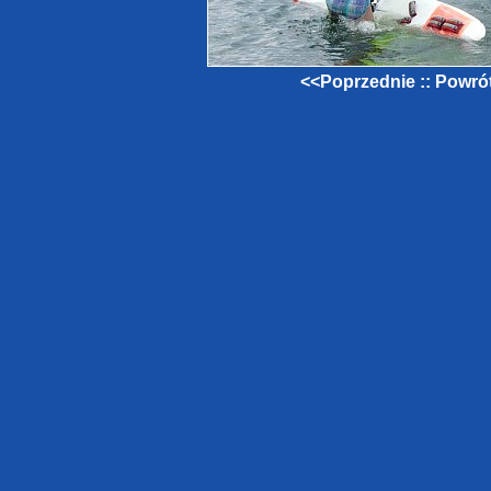
<<Poprzednie
::
Powrót 